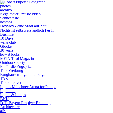
photos
archivo
Kegelmaier : music video
Schneereste
kosmos
Hoywoy - eine Stadt auf Zeit
Nichts ist selbstverständlich I & II
Bushfire
10 Days
write club
Glocke
30 years
how it looks
MEIN Tirol Magazin
OutdoorSociety
Fit für die Zugspitze
Tirol Werbung
Burghausen Jugendherberge
TAZ
Trikont cover
Light - Münchner Arena for Philips
Lightening
Lights & Lamps
BNK
DJH Bayern Emplyer Branding
Architecture
a&s